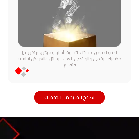
نكتب نصوص علامتك التجارية بأسلوب مؤثر ومبتكر يميز
حضورك الرقمي والواقعي. نعدل الرسائل والعروض لتناسب
الفئة الم
...
تصفح المزيد من الخدمات