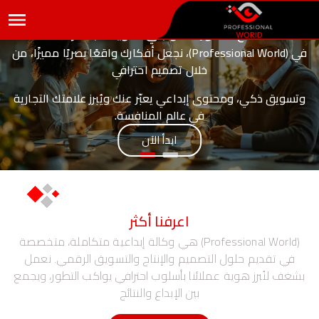
نصنع حضورك... ونبني هويتك باحتراف
في (Professional World)، نجعل أفكارك واقعًا بصريًا مميزًا، من
خلال تصميم احترافي
وتسويق ذكي، ومحتوى إبداعي يعبّر عنك ويُبرز علامتك التجارية
في عالم المنافسة.
ابدأ الآن
اعرفنا أكثر
(Professional World) هي وكالة إبداعية متكاملة، متخصصة
في تقديم حلول التصميم والإنتاج والتسويق الرقمي. نعمل
بشغف لنُبرز هوية عملائنا بأسلوب احترافي يواكب التطور، ويجمع
بين الإبداع والنتائج